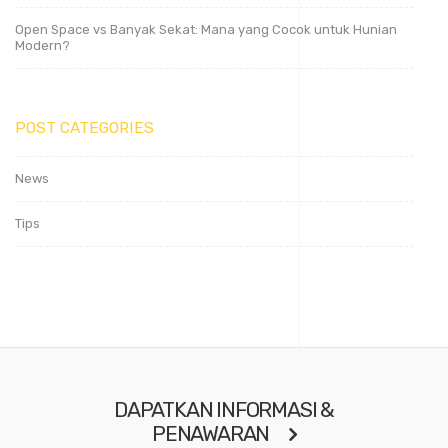
Open Space vs Banyak Sekat: Mana yang Cocok untuk Hunian
Modern?
POST CATEGORIES
News
Tips
DAPATKAN INFORMASI &
PENAWARAN