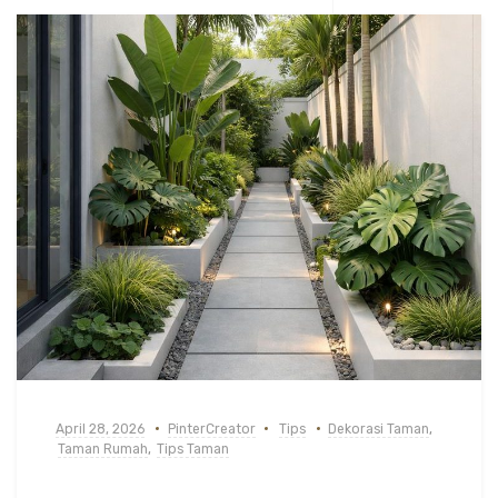
April 28, 2026
PinterCreator
Tips
Dekorasi Taman
,
Taman Rumah
,
Tips Taman