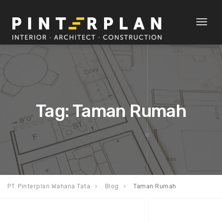
Toggl
naviga
Tag: Taman Rumah
PT. Pinterplan Wahana Tata
Blog
Taman Rumah