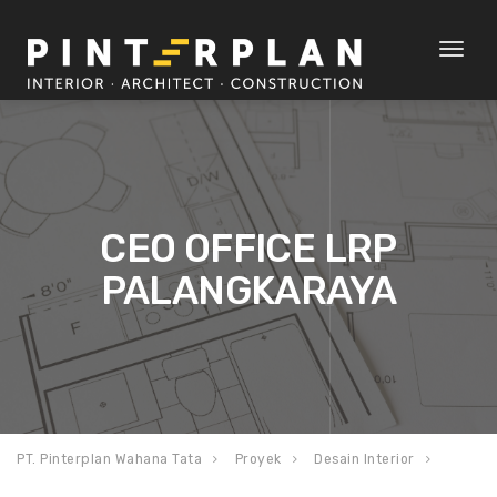
Toggl
naviga
CEO OFFICE LRP
PALANGKARAYA
PT. Pinterplan Wahana Tata
Proyek
Desain Interior