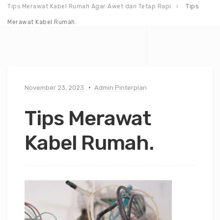
Tips Merawat Kabel Rumah Agar Awet dan Tetap Rapi
Tips
Merawat Kabel Rumah.
November 23, 2023
Admin Pinterplan
Tips Merawat
Kabel Rumah.