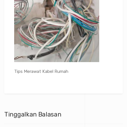
Tips Merawat Kabel Rumah
Tinggalkan Balasan