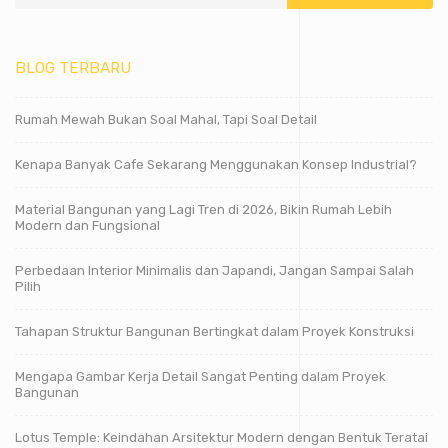
BLOG TERBARU
Rumah Mewah Bukan Soal Mahal, Tapi Soal Detail
Kenapa Banyak Cafe Sekarang Menggunakan Konsep Industrial?
Material Bangunan yang Lagi Tren di 2026, Bikin Rumah Lebih
Modern dan Fungsional
Perbedaan Interior Minimalis dan Japandi, Jangan Sampai Salah
Pilih
Tahapan Struktur Bangunan Bertingkat dalam Proyek Konstruksi
Mengapa Gambar Kerja Detail Sangat Penting dalam Proyek
Bangunan
Lotus Temple: Keindahan Arsitektur Modern dengan Bentuk Teratai