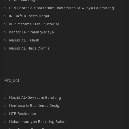
Hotel Onih Bogor
Hub Center & Sportorium Universitas Sriwijaya Palembang
INI Cafe & Resto Bogor
KPP Pratama Cianjur Interior
Kantor LRP Palangkaraya
Masjid AL-Falaah
Masjid AL-Huda Ciamis
Project
Masjid AL-Qoyyuum Bandung
Montecarlo Residence Design
MTR Residence
Muhammadiyah Boarding School