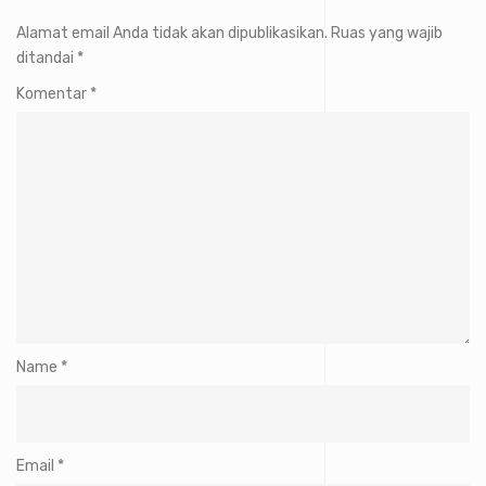
Alamat email Anda tidak akan dipublikasikan.
Ruas yang wajib
ditandai
*
Komentar
*
Name
*
Email
*