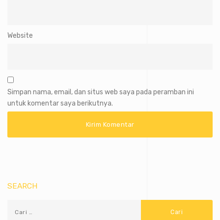
Website
Simpan nama, email, dan situs web saya pada peramban ini
untuk komentar saya berikutnya.
SEARCH