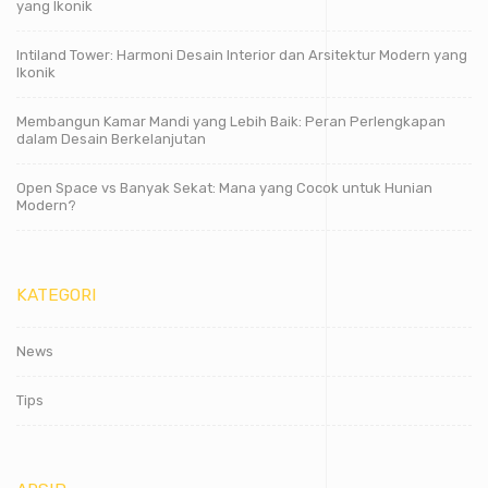
yang Ikonik
Intiland Tower: Harmoni Desain Interior dan Arsitektur Modern yang
Ikonik
Membangun Kamar Mandi yang Lebih Baik: Peran Perlengkapan
dalam Desain Berkelanjutan
Open Space vs Banyak Sekat: Mana yang Cocok untuk Hunian
Modern?
KATEGORI
News
Tips