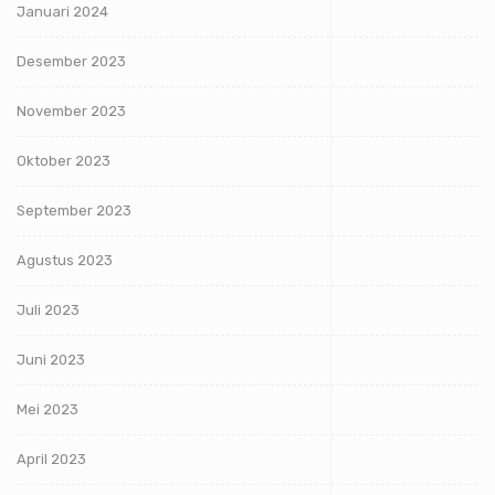
Januari 2024
Desember 2023
November 2023
Oktober 2023
September 2023
Agustus 2023
Juli 2023
Juni 2023
Mei 2023
April 2023